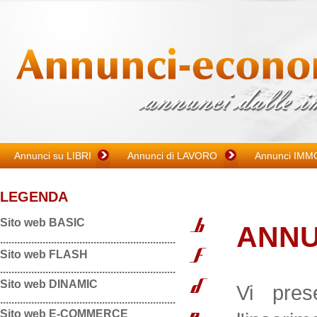
Annunci su LIBRI
Annunci di LAVORO
Annunci IMM
LEGENDA
Sito web BASIC
ANNU
..............................................................
Sito web FLASH
..............................................................
Sito web DINAMIC
Vi pres
..............................................................
Sito web E-COMMERCE