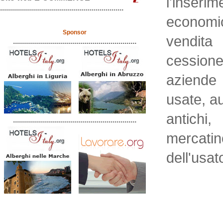
l'inseri
..............................................................
economic
Sponsor
vendita
..............................................................
cessione
aziende
usate, aut
antichi
..............................................................
mercati
dell'usat